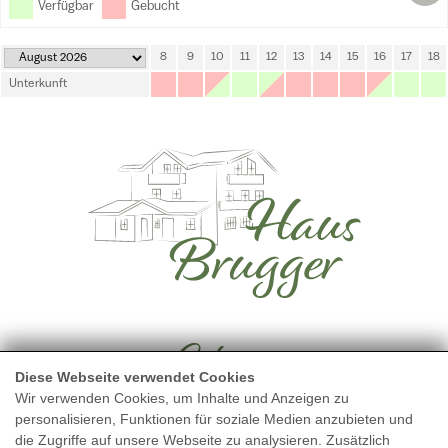
Verfügbar
Gebucht
2
3
4
5
6
7
8
9
10
11
12
13
14
15
16
17
18
Unterkunft
Adresse
Diese Webseite verwendet Cookies
Wir verwenden Cookies, um Inhalte und Anzeigen zu
Bichlweg 4
personalisieren, Funktionen für soziale Medien anzubieten und
die Zugriffe auf unsere Webseite zu analysieren. Zusätzlich
5723 Uttendorf