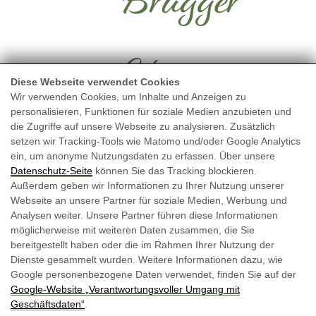
Adresse
Diese Webseite verwendet Cookies
Wir verwenden Cookies, um Inhalte und Anzeigen zu
Bichlweg 4
personalisieren, Funktionen für soziale Medien anzubieten und
die Zugriffe auf unsere Webseite zu analysieren. Zusätzlich
5723 Uttendorf
setzen wir Tracking-Tools wie Matomo und/oder Google Analytics
ein, um anonyme Nutzungsdaten zu erfassen. Über unsere
ROUTENPLANER
Datenschutz-Seite
können Sie das Tracking blockieren.
Außerdem geben wir Informationen zu Ihrer Nutzung unserer
Webseite an unsere Partner für soziale Medien, Werbung und
Kontakt
Analysen weiter. Unsere Partner führen diese Informationen
möglicherweise mit weiteren Daten zusammen, die Sie
bereitgestellt haben oder die im Rahmen Ihrer Nutzung der
Dienste gesammelt wurden. Weitere Informationen dazu, wie
+43 660 543 07 91
Google personenbezogene Daten verwendet, finden Sie auf der
info@ferienwohnung-brugger.at
Google‑Website „Verantwortungsvoller Umgang mit
Geschäftsdaten“
.